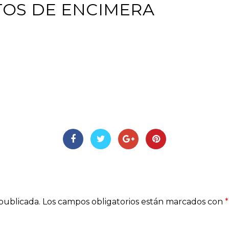
TOS DE ENCIMERA
AS
SOLICITA
RESUELVE
INSPÍRATE
BL
NA
PRESUPUESTO
TUS DUDAS
publicada.
Los campos obligatorios están marcados con
*