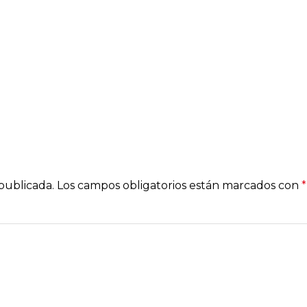
AS
SOLICITA
RESUELVE
INSPÍRATE
BL
NA
PRESUPUESTO
TUS DUDAS
publicada.
Los campos obligatorios están marcados con
*