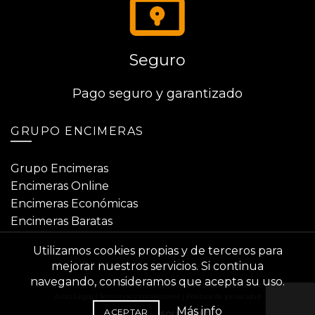
Seguro
Pago seguro y garantizado
GRUPO ENCIMERAS
Grupo Encimeras
Encimeras Online
Encimeras Económicas
Encimeras Baratas
Utilizamos cookies propias y de terceros para
mejorar nuestros servicios. Si continua
navegando, consideramos que acepta su uso.
© Encimerasonline.com |
Encimeras Online
|
Encimeras Económicas
Aviso Legal
|
Términos y condiciones
|
Política de privacidad
Más info
ACEPTAR
Diseño Web
by
SOLPRONET